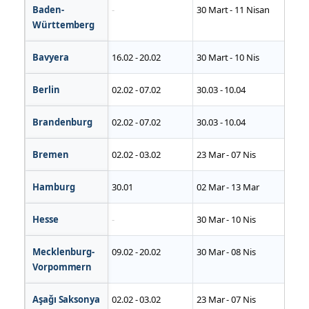
Baden-
-
30 Mart - 11 Nisan
2
Württemberg
Bavyera
16.02 - 20.02
30 Mart - 10 Nis
2
Berlin
02.02 - 07.02
30.03 - 10.04
2
Brandenburg
02.02 - 07.02
30.03 - 10.04
2
Bremen
02.02 - 03.02
23 Mar - 07 Nis
1
Hamburg
30.01
02 Mar - 13 Mar
1
Hesse
-
30 Mar - 10 Nis
-
Mecklenburg-
09.02 - 20.02
30 Mar - 08 Nis
1
Vorpommern
Aşağı Saksonya
02.02 - 03.02
23 Mar - 07 Nis
1