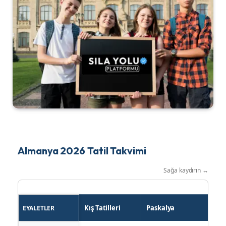
Almanya 2026 Tatil Takvimi
Sağa kaydırın ↔
Kış Tatilleri
Paskalya
EYALETLER