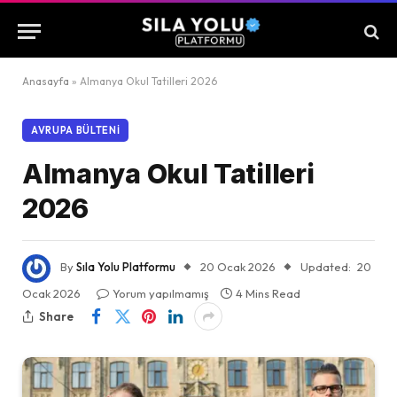
Anasayfa
»
Almanya Okul Tatilleri 2026
AVRUPA BÜLTENI
Almanya Okul Tatilleri
2026
By
Sıla Yolu Platformu
20 Ocak 2026
Updated:
20
Ocak 2026
Yorum yapılmamış
4 Mins Read
Share