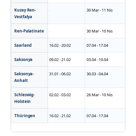
Kuzey Ren-
-
30 Mar - 11 Nis
2
Vestfalya
Ren-Palatinate
-
30 Mar - 10 Nis
-
Saarland
16.02 - 20.02
07.04 - 17.04
-
Saksonya
09.02 - 21.02
03.04 - 10.04
-
Saksonya-
31.01 - 06.02
30.03 - 04.04
2
Anhalt
Schleswig-
02.02 - 03.02
26 Mar - 10 Nis
1
Holstein
Thüringen
16.02 - 21.02
07.04 - 17.04
1