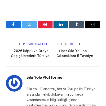
Facebook
Twitter
Pinterest
LinkedIn
Tumblr
Email
PREVIOUS ARTICLE
NEXT ARTICLE
2026 Köprü ve Otoyol
İlk Kez Sıla Yoluna
Geçiş Ücretleri: Türkiye
Çıkacaklara 5 Tavsiye
Sıla Yolu Platformu
Sıla Yolu Platformu, her yıl Avrupa ile Türkiye
arasında mekik dokuyan milyonlarca
vatandaşımızın bilgi kirliliği içinde
kaybolmaması için kuruldu. Sınır kapılarındaki