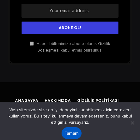
Haber bültenimize abone olarak
Gizlilik
Sözleşmesi
kabul etmiş olursunuz.
ANA SAYFA
HAKKIMIZDA
GIZLILIK POLITIKASI
GDPR – KVKK
SORUMLULUK REDDI BEYANI
İLETIŞIM
Web sitemizde size en iyi deneyimi sunabilmemiz için çerezleri
kullanıyoruz. Bu siteyi kullanmaya devam ederseniz, bunu kabul
ettiğinizi varsayarız.
© 2026 Sıla Yolu Platformu | Tüm Hakları Saklıdır.
Tamam