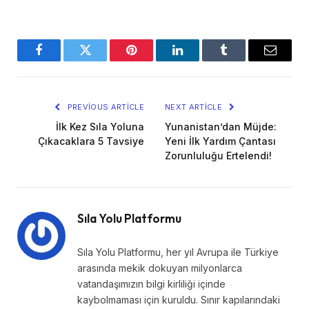
Facebook
Twitter
Pinterest
LinkedIn
Tumblr
Email
PREVIOUS ARTICLE
NEXT ARTICLE
İlk Kez Sıla Yoluna
Yunanistan’dan Müjde:
Çıkacaklara 5 Tavsiye
Yeni İlk Yardım Çantası
Zorunluluğu Ertelendi!
Sıla Yolu Platformu
Sıla Yolu Platformu, her yıl Avrupa ile Türkiye
arasında mekik dokuyan milyonlarca
vatandaşımızın bilgi kirliliği içinde
kaybolmaması için kuruldu. Sınır kapılarındaki