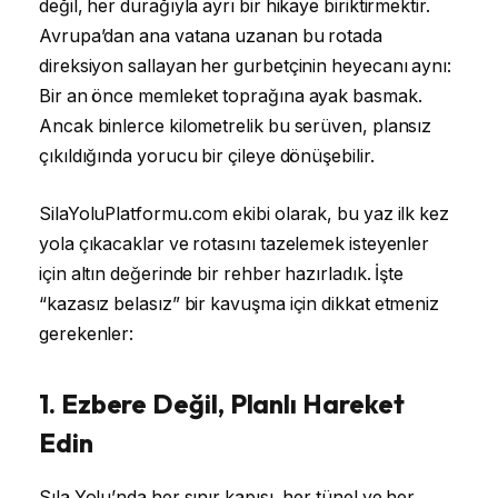
değil, her durağıyla ayrı bir hikaye biriktirmektir.
Avrupa’dan ana vatana uzanan bu rotada
direksiyon sallayan her gurbetçinin heyecanı aynı:
Bir an önce memleket toprağına ayak basmak.
Ancak binlerce kilometrelik bu serüven, plansız
çıkıldığında yorucu bir çileye dönüşebilir.
SilaYoluPlatformu.com ekibi olarak, bu yaz ilk kez
yola çıkacaklar ve rotasını tazelemek isteyenler
için altın değerinde bir rehber hazırladık. İşte
“kazasız belasız” bir kavuşma için dikkat etmeniz
gerekenler:
1. Ezbere Değil, Planlı Hareket
Edin
Sıla Yolu’nda her sınır kapısı, her tünel ve her