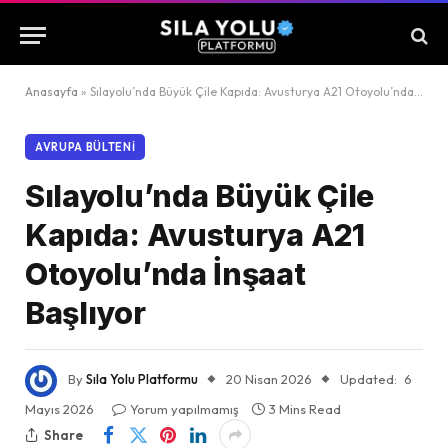
Anasayfa
»
Sılayolu’nda Büyük Çile Kapıda: Avusturya A21 Otoyolu’nda İnşaat Başlıyor
AVRUPA BÜLTENI
Sılayolu’nda Büyük Çile
Kapıda: Avusturya A21
Otoyolu’nda İnşaat
Başlıyor
By
Sıla Yolu Platformu
20 Nisan 2026
Updated:
6
Mayıs 2026
Yorum yapılmamış
3 Mins Read
Share